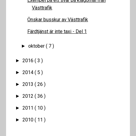
Exempel på ett svar på klagomål från
Västtrafik
Önskar busskur av Västtrafik
Färdtjänst är inte taxi - Del 1
oktober
( 7 )
►
2016
( 3 )
►
2014
( 5 )
►
2013
( 26 )
►
2012
( 36 )
►
2011
( 10 )
►
2010
( 11 )
►