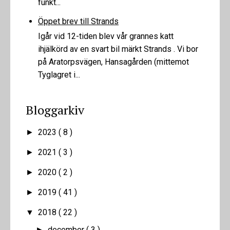
funkt...
Öppet brev till Strands
Igår vid 12-tiden blev vår grannes katt
ihjälkörd av en svart bil märkt Strands . Vi bor
på Aratorpsvägen, Hansagården (mittemot
Tyglagret i...
Bloggarkiv
2023
( 8 )
►
2021
( 3 )
►
2020
( 2 )
►
2019
( 41 )
►
2018
( 22 )
▼
december
( 3 )
►