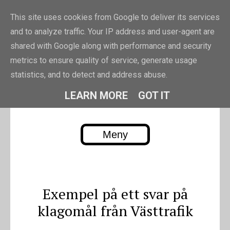
This site uses cookies from Google to deliver its services
and to analyze traffic. Your IP address and user-agent are
shared with Google along with performance and security
metrics to ensure quality of service, generate usage
PIRRE.EU
statistics, and to detect and address abuse.
Pierre Erikssons blogg
LEARN MORE
GOT IT
Meny
Skip to content
Exempel på ett svar på
klagomål från Västtrafik