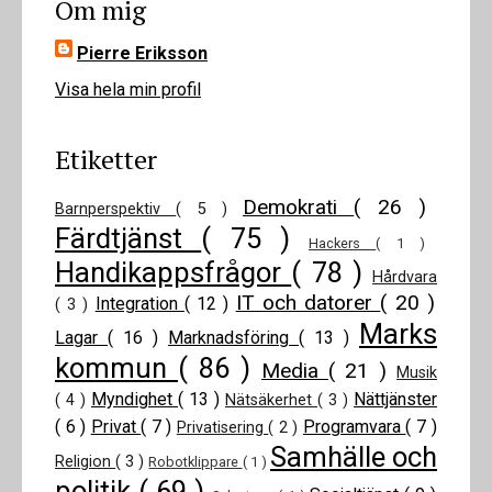
Om mig
Pierre Eriksson
Visa hela min profil
Etiketter
Demokrati
( 26 )
Barnperspektiv
( 5 )
Färdtjänst
( 75 )
Hackers
( 1 )
Handikappsfrågor
( 78 )
Hårdvara
IT och datorer
( 20 )
Integration
( 12 )
( 3 )
Marks
Lagar
( 16 )
Marknadsföring
( 13 )
kommun
( 86 )
Media
( 21 )
Musik
Myndighet
( 13 )
Nättjänster
( 4 )
Nätsäkerhet
( 3 )
( 6 )
Privat
( 7 )
Programvara
( 7 )
Privatisering
( 2 )
Samhälle och
Religion
( 3 )
Robotklippare
( 1 )
politik
( 69 )