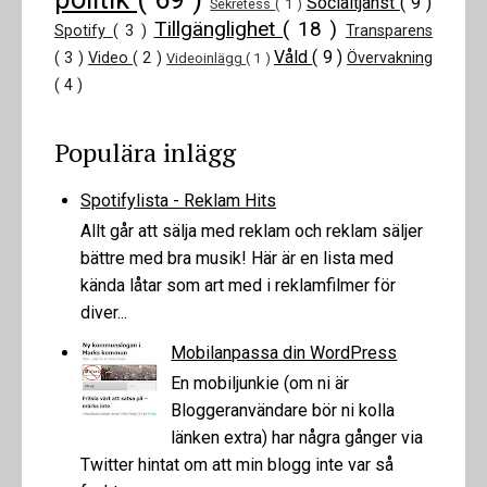
Socialtjänst
( 9 )
Sekretess
( 1 )
Tillgänglighet
( 18 )
Spotify
( 3 )
Transparens
Våld
( 9 )
( 3 )
Video
( 2 )
Övervakning
Videoinlägg
( 1 )
( 4 )
Populära inlägg
Spotifylista - Reklam Hits
Allt går att sälja med reklam och reklam säljer
bättre med bra musik! Här är en lista med
kända låtar som art med i reklamfilmer för
diver...
Mobilanpassa din WordPress
En mobiljunkie (om ni är
Bloggeranvändare bör ni kolla
länken extra) har några gånger via
Twitter hintat om att min blogg inte var så