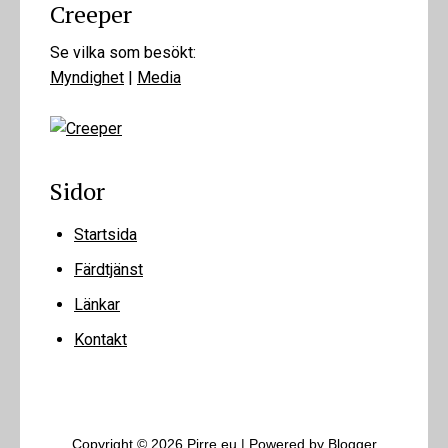
Creeper
Se vilka som besökt:
Myndighet
|
Media
Sidor
Startsida
Färdtjänst
Länkar
Kontakt
Copyright ©
2026
Pirre.eu
| Powered by
Blogger