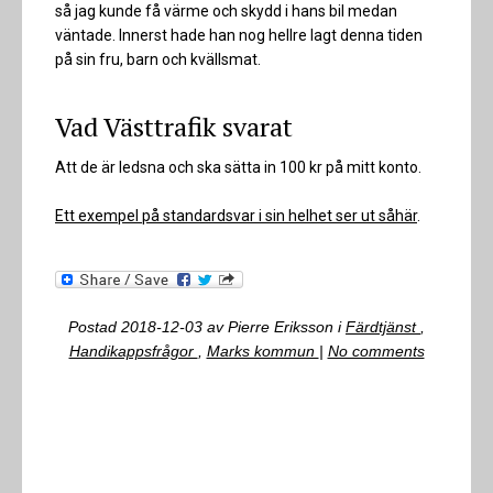
så jag kunde få värme och skydd i hans bil medan
väntade. Innerst hade han nog hellre lagt denna tiden
på sin fru, barn och kvällsmat.
Vad Västtrafik svarat
Att de är ledsna och ska sätta in 100 kr på mitt konto.
Ett exempel på standardsvar i sin helhet ser ut såhär
.
Postad
2018-12-03
av
Pierre Eriksson
i
Färdtjänst
,
Handikappsfrågor
,
Marks kommun
|
No comments