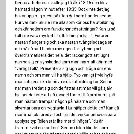
Denna arbetsresa skulle jag få åka 18:15 och blev
hämtad någon minut efter 18:35. Dock inte det jag
hakar upp mig mest på utan det som händer sedan.
Hur var det? Skulle inte alla som kör oss ha utbildning
och kännedom om funktionsnedsättningar? Kan ju så
fall inte vara mycket till utbildning ni har. 1. Föraren
nästan flänger sig och ska nästan tvångsledsaga en
och på så sätt hindra min egen förflyttning och
överdramatisera det hela. det räcker gott att lugnt
närma sig en synskadad som man normalt gör med
"vanligt folk". Presentera sig lugn och fråga om ens
namn och om man vill ha hjälp. Typ vanligt j*vla hyfs
man inte ens ska behöva extra utbildning för. Sedan
när man fredat sig och de fattar att man vill gå själv
hjälper det inte att gå i snigel fart mitt framför mig så
man nästan trampar någon på hälarna och man
skymtar bara en ryggtavla. Hur hjälper detta en? Kan gå
i samma takt bredvid och om det verkar behövas bara
upplysa typ "bilen står lite mer till höger", "du är
framme vid en kant nu". Sedan i bilen blir det som