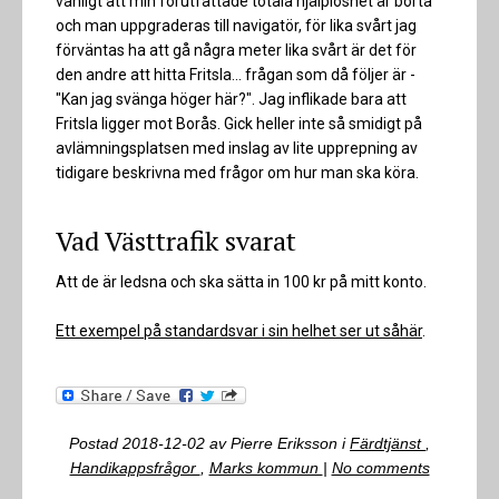
vanligt att min förutfattade totala hjälplöshet är borta
och man uppgraderas till navigatör, för lika svårt jag
förväntas ha att gå några meter lika svårt är det för
den andre att hitta Fritsla... frågan som då följer är -
"Kan jag svänga höger här?". Jag inflikade bara att
Fritsla ligger mot Borås. Gick heller inte så smidigt på
avlämningsplatsen med inslag av lite upprepning av
tidigare beskrivna med frågor om hur man ska köra.
Vad Västtrafik svarat
Att de är ledsna och ska sätta in 100 kr på mitt konto.
Ett exempel på standardsvar i sin helhet ser ut såhär
.
Postad
2018-12-02
av
Pierre Eriksson
i
Färdtjänst
,
Handikappsfrågor
,
Marks kommun
|
No comments