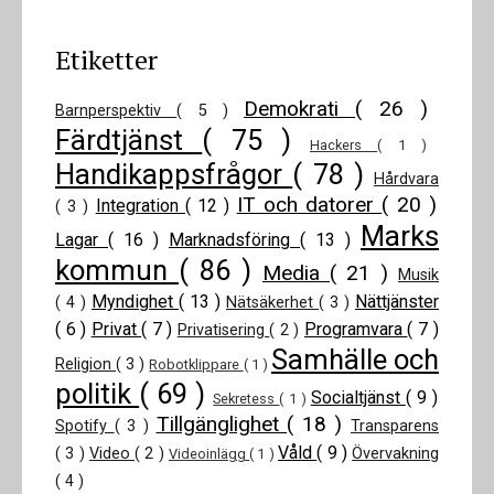
Etiketter
Demokrati
( 26 )
Barnperspektiv
( 5 )
Färdtjänst
( 75 )
Hackers
( 1 )
Handikappsfrågor
( 78 )
Hårdvara
IT och datorer
( 20 )
Integration
( 12 )
( 3 )
Marks
Lagar
( 16 )
Marknadsföring
( 13 )
kommun
( 86 )
Media
( 21 )
Musik
Myndighet
( 13 )
Nättjänster
( 4 )
Nätsäkerhet
( 3 )
( 6 )
Privat
( 7 )
Programvara
( 7 )
Privatisering
( 2 )
Samhälle och
Religion
( 3 )
Robotklippare
( 1 )
politik
( 69 )
Socialtjänst
( 9 )
Sekretess
( 1 )
Tillgänglighet
( 18 )
Spotify
( 3 )
Transparens
Våld
( 9 )
( 3 )
Video
( 2 )
Övervakning
Videoinlägg
( 1 )
( 4 )