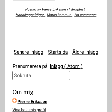
Postad
av
Pierre Eriksson
i
Färdtjänst
,
Handikappsfrågor
,
Marks kommun
|
No comments
Senare inlägg
Startsida
Äldre inlägg
Prenumerera på:
Inlägg ( Atom )
Sökruta
Om mig
Pierre Eriksson
Visa hela min profil