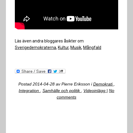
Läs även andra bloggares åsikter om
Sverigedemokraterna
,
Kultur
,
Musik
,
Mångfald
Postad
2014-04-28
av
Pierre Eriksson
i
Demokrati
,
Integration
,
Samhälle och politik
,
Videoinlägg
|
No
comments