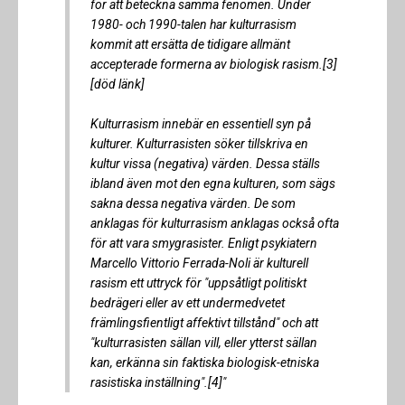
för att beteckna samma fenomen. Under
1980- och 1990-talen har kulturrasism
kommit att ersätta de tidigare allmänt
accepterade formerna av biologisk rasism.[3]
[död länk]
Kulturrasism innebär en essentiell syn på
kulturer. Kulturrasisten söker tillskriva en
kultur vissa (negativa) värden. Dessa ställs
ibland även mot den egna kulturen, som sägs
sakna dessa negativa värden. De som
anklagas för kulturrasism anklagas också ofta
för att vara smygrasister. Enligt psykiatern
Marcello Vittorio Ferrada-Noli är kulturell
rasism ett uttryck för "uppsåtligt politiskt
bedrägeri eller av ett undermedvetet
främlingsfientligt affektivt tillstånd" och att
"kulturrasisten sällan vill, eller ytterst sällan
kan, erkänna sin faktiska biologisk-etniska
rasistiska inställning".[4]"