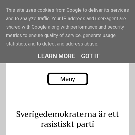
This site uses cookies from Google to deliver its services
and to analyze traffic. Your IP address and user-agent are
shared with Google along with performance and security
metrics to ensure quality of service, generate usage
PIRRE.EU
statistics, and to detect and address abuse.
Pierre Erikssons blogg
LEARN MORE
GOT IT
Meny
Skip to content
Sverigedemokraterna är ett
rasistiskt parti