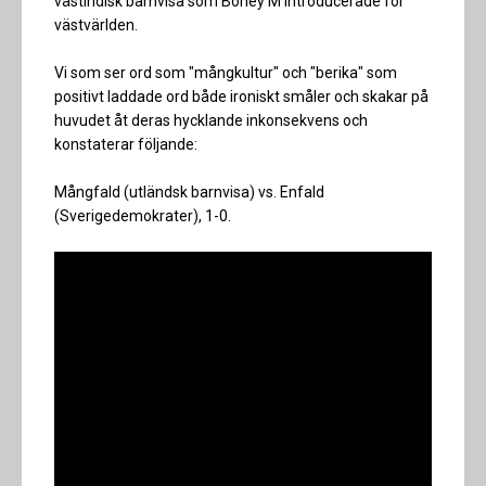
västindisk barnvisa som Boney M introducerade för
västvärlden.
Vi som ser ord som "mångkultur" och "berika" som
positivt laddade ord både ironiskt småler och skakar på
huvudet åt deras hycklande inkonsekvens och
konstaterar följande:
Mångfald (utländsk barnvisa) vs. Enfald
(Sverigedemokrater), 1-0.