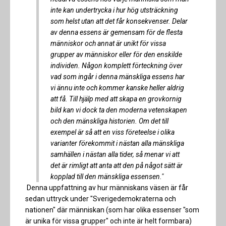
inte kan undertrycka i hur hög utsträckning
som helst utan att det får konsekvenser. Delar
av denna essens är gemensam för de flesta
människor och annat är unikt för vissa
grupper av människor eller för den enskilde
individen. Någon komplett förteckning över
vad som ingår i denna mänskliga essens har
vi ännu inte och kommer kanske heller aldrig
att få. Till hjälp med att skapa en grovkornig
bild kan vi dock ta den moderna vetenskapen
och den mänskliga historien. Om det till
exempel är så att en viss företeelse i olika
varianter förekommit i nästan alla mänskliga
samhällen i nästan alla tider, så menar vi att
det är rimligt att anta att den på något sätt är
kopplad till den mänskliga essensen."
Denna uppfattning av hur människans väsen är får
sedan uttryck under "Sverigedemokraterna och
nationen" där människan (som har olika essenser "som
är unika för vissa grupper" och inte är helt formbara)