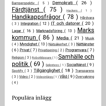
Demokrati
( 26 )
Barnperspektiv
( 5 )
Färdtjänst
( 75 )
Hackers
( 1 )
Handikappsfrågor
( 78 )
Hårdvara
IT och datorer
( 20 )
Integration
( 12 )
( 3 )
Marks
Lagar
( 16 )
Marknadsföring
( 13 )
kommun
( 86 )
Media
( 21 )
Musik
Myndighet
( 13 )
Nättjänster
( 4 )
Nätsäkerhet
( 3 )
( 6 )
Privat
( 7 )
Programvara
( 7 )
Privatisering
( 2 )
Samhälle och
Religion
( 3 )
Robotklippare
( 1 )
politik
( 69 )
Socialtjänst
( 9 )
Sekretess
( 1 )
Tillgänglighet
( 18 )
Spotify
( 3 )
Transparens
Våld
( 9 )
( 3 )
Video
( 2 )
Övervakning
Videoinlägg
( 1 )
( 4 )
Populära inlägg