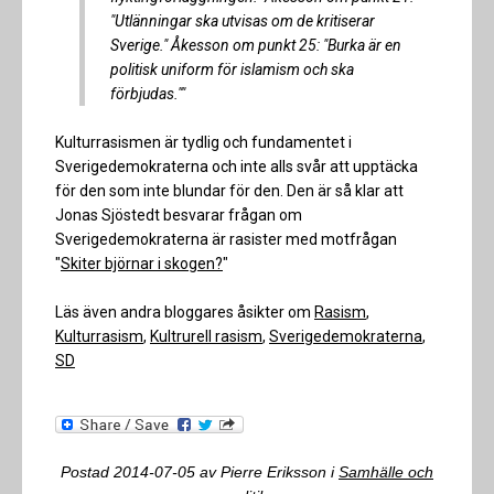
"Utlänningar ska utvisas om de kritiserar
Sverige." Åkesson om punkt 25: "Burka är en
politisk uniform för islamism och ska
förbjudas.""
Kulturrasismen är tydlig och fundamentet i
Sverigedemokraterna och inte alls svår att upptäcka
för den som inte blundar för den. Den är så klar att
Jonas Sjöstedt besvarar frågan om
Sverigedemokraterna är rasister med motfrågan
"
Skiter björnar i skogen?
"
Läs även andra bloggares åsikter om
Rasism
,
Kulturrasism
,
Kultrurell rasism
,
Sverigedemokraterna
,
SD
Postad
2014-07-05
av
Pierre Eriksson
i
Samhälle och