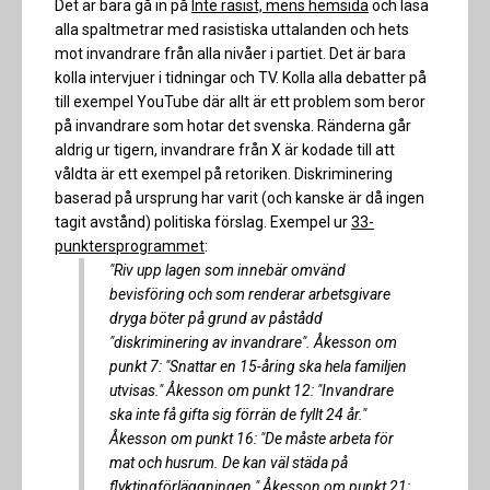
Det är bara gå in på
Inte rasist, mens hemsida
och läsa
alla spaltmetrar med rasistiska uttalanden och hets
mot invandrare från alla nivåer i partiet. Det är bara
kolla intervjuer i tidningar och TV. Kolla alla debatter på
till exempel YouTube där allt är ett problem som beror
på invandrare som hotar det svenska. Ränderna går
aldrig ur tigern, invandrare från X är kodade till att
våldta är ett exempel på retoriken. Diskriminering
baserad på ursprung har varit (och kanske är då ingen
tagit avstånd) politiska förslag. Exempel ur
33-
punktersprogrammet
:
"Riv upp lagen som innebär omvänd
bevisföring och som renderar arbetsgivare
dryga böter på grund av påstådd
"diskriminering av invandrare". Åkesson om
punkt 7: "Snattar en 15-åring ska hela familjen
utvisas." Åkesson om punkt 12: "Invandrare
ska inte få gifta sig förrän de fyllt 24 år."
Åkesson om punkt 16: "De måste arbeta för
mat och husrum. De kan väl städa på
flyktingförläggningen." Åkesson om punkt 21: