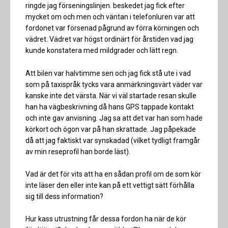
ringde jag förseningslinjen. beskedet jag fick efter
mycket om och men och väntan i telefonluren var att
fordonet var försenad pågrund av förra körningen och
vädret. Vädret var högst ordinärt för årstiden vad jag
kunde konstatera med mildgrader och lätt regn.
Att bilen var halvtimme sen och jag fick stå ute i vad
som på taxispråk tycks vara anmärkningsvärt väder var
kanske inte det värsta. När vi väl startade resan skulle
han ha vägbeskrivning då hans GPS tappade kontakt
och inte gav anvisning. Jag sa att det var han som hade
körkort och ögon var på han skrattade. Jag påpekade
då att jag faktiskt var synskadad (vilket tydligt framgår
av min reseprofil han borde läst).
Vad är det för vits att ha en sådan profil om de som kör
inte läser den eller inte kan på ett vettigt sätt förhålla
sig till dess information?
Hur kass utrustning får dessa fordon ha när de kör