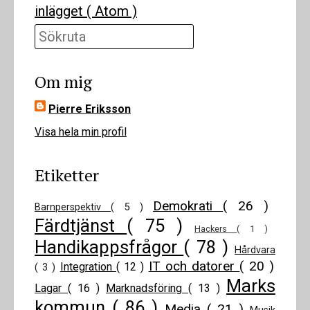
inlägget ( Atom )
Sökruta
Om mig
Pierre Eriksson
Visa hela min profil
Etiketter
Demokrati
( 26 )
Barnperspektiv
( 5 )
Färdtjänst
( 75 )
Hackers
( 1 )
Handikappsfrågor
( 78 )
Hårdvara
IT och datorer
( 20 )
Integration
( 12 )
( 3 )
Marks
Lagar
( 16 )
Marknadsföring
( 13 )
kommun
( 86 )
Media
( 21 )