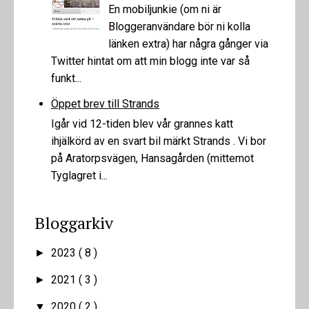
En mobiljunkie (om ni är
Bloggeranvändare bör ni kolla
länken extra) har några gånger via
Twitter hintat om att min blogg inte var så
funkt...
Öppet brev till Strands
Igår vid 12-tiden blev vår grannes katt
ihjälkörd av en svart bil märkt Strands . Vi bor
på Aratorpsvägen, Hansagården (mittemot
Tyglagret i...
Bloggarkiv
2023
( 8 )
►
2021
( 3 )
►
2020
( 2 )
▼