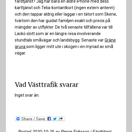
färdtjänst? Jag har bara en äldre iPhone med dess
karttjänst och Telia-kontantkort (ingen extern antenn)
och den tappar aldrig eller laggar i en tätort som Skene,
tvärtom den har guidat familjen exakt och precis på
mängder av utflykter. De två senaste tillfällena var till
Läckö slott som är en längre resa involverande
stundtals småvägar och landsbygg. Senaste var
Gräne
gruva
som ligger mitt ute i skogen i en myriad av små
vägar.
Vad Västtrafik svarar
Inget svar än.
Postad
2020-10-25
av
Pierre Eriksson
i
Färdtjänst
,