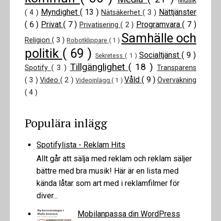
Musik
Myndighet
( 13 )
Nättjänster
( 4 )
Nätsäkerhet
( 3 )
( 6 )
Privat
( 7 )
Programvara
( 7 )
Privatisering
( 2 )
Samhälle och
Religion
( 3 )
Robotklippare
( 1 )
politik
( 69 )
Socialtjänst
( 9 )
Sekretess
( 1 )
Tillgänglighet
( 18 )
Spotify
( 3 )
Transparens
Våld
( 9 )
( 3 )
Video
( 2 )
Övervakning
Videoinlägg
( 1 )
( 4 )
Populära inlägg
Spotifylista - Reklam Hits
Allt går att sälja med reklam och reklam säljer
bättre med bra musik! Här är en lista med
kända låtar som art med i reklamfilmer för
diver...
Mobilanpassa din WordPress